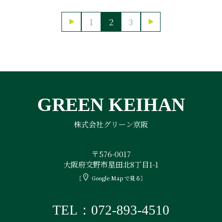
投
1
2
3
稿
の
ペ
ー
ジ
送
り
GREEN KEIHAN
株式会社グリーン京阪
〒576-0017
大阪府交野市星田北8丁目1-1
［
Google Map で見る］
TEL：072-893-4510