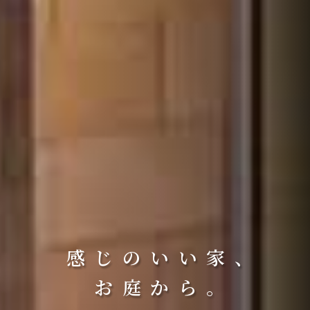
感
じ
の
い
い
家
、
お
庭
か
ら
。